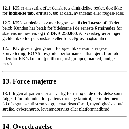
12.1. KK er ansvarlig efter dansk rets almindelige regler, dog ikke
for
indirekte tab
, driftstab, tab af data, avancetab eller følgeskader.
12.2. KK’s samlede ansvar er begrænset til
det laveste af
: (i) det
beløb Kunden har betalt for Ydelserne i de seneste
6 måneder
før
skadens indtræden, og (ii)
DKK 250.000
. Ansvarsbegrænsningen
gælder ikke for personskade eller forsæt/grov uagtsomhed.
12.3. KK giver ingen garanti for specifikke resultater (reach,
konvertering, ROAS mv.), idet performance afhænger af forhold
uden for KK’s kontrol (platforme, målgrupper, marked, budget
m.v.).
13. Force majeure
13.1. Ingen af parterne er ansvarlig for manglende opfyldelse som
følge af forhold uden for partens rimelige kontrol, herunder men
ikke begrænset til strømsvigt, netværksnedbrud, myndighedspåbud,
strejke, cyberangreb, leverandørsvigt eller platformnedbrud.
14. Overdragelse