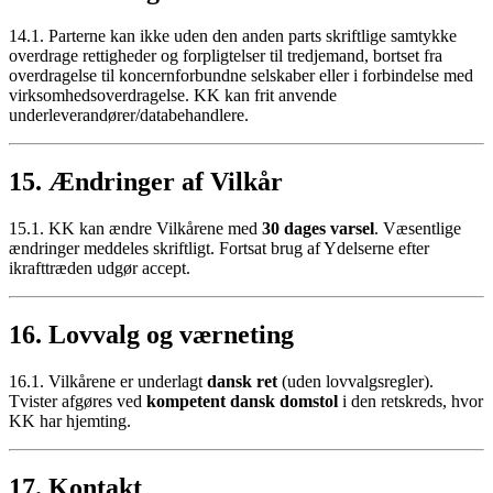
14.1. Parterne kan ikke uden den anden parts skriftlige samtykke
overdrage rettigheder og forpligtelser til tredjemand, bortset fra
overdragelse til koncernforbundne selskaber eller i forbindelse med
virksomhedsoverdragelse. KK kan frit anvende
underleverandører/databehandlere.
15. Ændringer af Vilkår
15.1. KK kan ændre Vilkårene med
30 dages varsel
. Væsentlige
ændringer meddeles skriftligt. Fortsat brug af Ydelserne efter
ikrafttræden udgør accept.
16. Lovvalg og værneting
16.1. Vilkårene er underlagt
dansk ret
(uden lovvalgsregler).
Tvister afgøres ved
kompetent dansk domstol
i den retskreds, hvor
KK har hjemting.
17. Kontakt