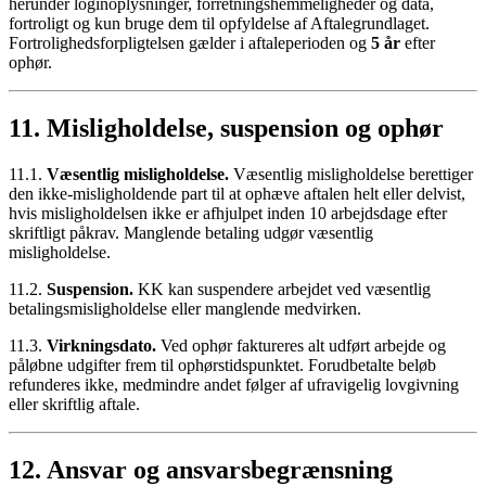
herunder loginoplysninger, forretningshemmeligheder og data,
fortroligt og kun bruge dem til opfyldelse af Aftalegrundlaget.
Fortrolighedsforpligtelsen gælder i aftaleperioden og
5 år
efter
ophør.
11. Misligholdelse, suspension og ophør
11.1.
Væsentlig misligholdelse.
Væsentlig misligholdelse berettiger
den ikke-misligholdende part til at ophæve aftalen helt eller delvist,
hvis misligholdelsen ikke er afhjulpet inden 10 arbejdsdage efter
skriftligt påkrav. Manglende betaling udgør væsentlig
misligholdelse.
11.2.
Suspension.
KK kan suspendere arbejdet ved væsentlig
betalingsmisligholdelse eller manglende medvirken.
11.3.
Virkningsdato.
Ved ophør faktureres alt udført arbejde og
påløbne udgifter frem til ophørstidspunktet. Forudbetalte beløb
refunderes ikke, medmindre andet følger af ufravigelig lovgivning
eller skriftlig aftale.
12. Ansvar og ansvarsbegrænsning