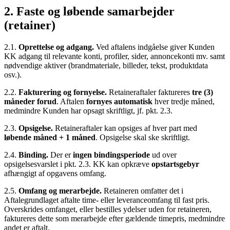
2. Faste og løbende samarbejder
(retainer)
2.1.
Oprettelse og adgang.
Ved aftalens indgåelse giver Kunden
KK adgang til relevante konti, profiler, sider, annoncekonti mv. samt
nødvendige aktiver (brandmateriale, billeder, tekst, produktdata
osv.).
2.2.
Fakturering og fornyelse.
Retaineraftaler faktureres
tre (3)
måneder forud
. Aftalen
fornyes automatisk
hver tredje måned,
medmindre Kunden har opsagt skriftligt, jf. pkt. 2.3.
2.3.
Opsigelse.
Retaineraftaler kan opsiges af hver part med
løbende måned + 1 måned
. Opsigelse skal ske skriftligt.
2.4.
Binding.
Der er
ingen bindingsperiode
ud over
opsigelsesvarslet i pkt. 2.3. KK kan opkræve
opstartsgebyr
afhængigt af opgavens omfang.
2.5.
Omfang og merarbejde.
Retaineren omfatter det i
Aftalegrundlaget aftalte time- eller leveranceomfang til fast pris.
Overskrides omfanget, eller bestilles ydelser uden for retaineren,
faktureres dette som merarbejde efter gældende timepris, medmindre
andet er aftalt.