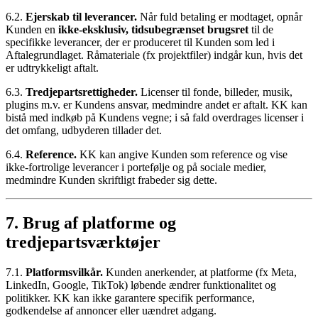
6.2.
Ejerskab til leverancer.
Når fuld betaling er modtaget, opnår
Kunden en
ikke-eksklusiv, tidsubegrænset brugsret
til de
specifikke leverancer, der er produceret til Kunden som led i
Aftalegrundlaget. Råmateriale (fx projektfiler) indgår kun, hvis det
er udtrykkeligt aftalt.
6.3.
Tredjepartsrettigheder.
Licenser til fonde, billeder, musik,
plugins m.v. er Kundens ansvar, medmindre andet er aftalt. KK kan
bistå med indkøb på Kundens vegne; i så fald overdrages licenser i
det omfang, udbyderen tillader det.
6.4.
Reference.
KK kan angive Kunden som reference og vise
ikke-fortrolige leverancer i portefølje og på sociale medier,
medmindre Kunden skriftligt frabeder sig dette.
7. Brug af platforme og
tredjepartsværktøjer
7.1.
Platformsvilkår.
Kunden anerkender, at platforme (fx Meta,
LinkedIn, Google, TikTok) løbende ændrer funktionalitet og
politikker. KK kan ikke garantere specifik performance,
godkendelse af annoncer eller uændret adgang.