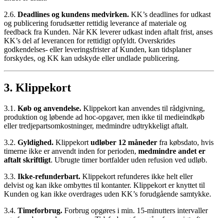
2.6.
Deadlines og kundens medvirken.
KK’s deadlines for udkast
og publicering forudsætter rettidig leverance af materiale og
feedback fra Kunden. Når KK leverer udkast inden aftalt frist, anses
KK’s del af leverancen for rettidigt opfyldt. Overskrides
godkendelses- eller leveringsfrister af Kunden, kan tidsplaner
forskydes, og KK kan udskyde eller undlade publicering.
3. Klippekort
3.1.
Køb og anvendelse.
Klippekort kan anvendes til rådgivning,
produktion og løbende ad hoc-opgaver, men ikke til medieindkøb
eller tredjepartsomkostninger, medmindre udtrykkeligt aftalt.
3.2.
Gyldighed.
Klippekort
udløber 12 måneder
fra købsdato, hvis
timerne ikke er anvendt inden for perioden,
medmindre andet er
aftalt skriftligt
. Ubrugte timer bortfalder uden refusion ved udløb.
3.3.
Ikke-refunderbart.
Klippekort refunderes ikke helt eller
delvist og kan ikke ombyttes til kontanter. Klippekort er knyttet til
Kunden og kan ikke overdrages uden KK’s forudgående samtykke.
3.4.
Timeforbrug.
Forbrug opgøres i min. 15-minutters intervaller