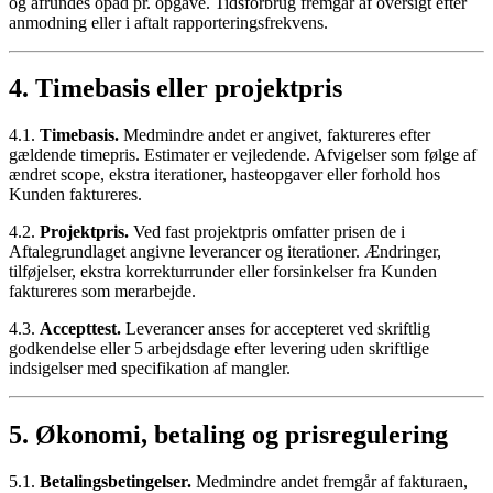
og afrundes opad pr. opgave. Tidsforbrug fremgår af oversigt efter
anmodning eller i aftalt rapporteringsfrekvens.
4. Timebasis eller projektpris
4.1.
Timebasis.
Medmindre andet er angivet, faktureres efter
gældende timepris. Estimater er vejledende. Afvigelser som følge af
ændret scope, ekstra iterationer, hasteopgaver eller forhold hos
Kunden faktureres.
4.2.
Projektpris.
Ved fast projektpris omfatter prisen de i
Aftalegrundlaget angivne leverancer og iterationer. Ændringer,
tilføjelser, ekstra korrekturrunder eller forsinkelser fra Kunden
faktureres som merarbejde.
4.3.
Accepttest.
Leverancer anses for accepteret ved skriftlig
godkendelse eller 5 arbejdsdage efter levering uden skriftlige
indsigelser med specifikation af mangler.
5. Økonomi, betaling og prisregulering
5.1.
Betalingsbetingelser.
Medmindre andet fremgår af fakturaen,