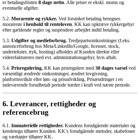
er betalingsfristen
8 dage netto
. Alle priser er ekskl. moms og
eventuelle afgifter.
5.2.
Morarente og rykker.
Ved forsinket betaling beregnes
morarente
i henhold til renteloven
. KK kan opkræve rykkergebyr
efter gældende regler og suspendere arbejdet indtil betaling.
5.3.
Udgifter og medieforbrug.
Tredjepartsomkostninger (f.eks.
annonceforbrug hos Meta/LinkedIn/Google, licenser, stock,
undertekster, tryk, hosting) afholdes af Kunden direkte eller
viderefaktureres med evt. administrationsgebyr, hvis aftalt.
5.4.
Prisregulering.
KK kan prisregulere med
30 dages varsel
ved
væsentligt ændrede omkostninger, ændret lovgivning,
platformsvilkår eller løn- og prisudvikling. Prisændringer i en
indeværende forudbetalt periode træder i kraft ved næste periode.
6. Leverancer, rettigheder og
referencebrug
6.1.
Immaterielle rettigheder.
Kundens forudgående materialer og
kendetegn tilhører Kunden. KK’s forudgående metoder, skabeloner
og værktøjer tilhører KK.