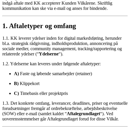
indgå aftale med KK accepterer Kunden Vilkårene. Skriftlig
kommunikation kan ske via e‑mail og anses for bindende.
1. Aftaletyper og omfang
1.1. KK leverer ydelser inden for digital markedsføring, herunder
bl.a. strategisk rådgivning, indholdsproduktion, annoncering på
sociale medier, community management, tracking/rapportering og
relaterede ydelser (“
Ydelserne
“).
1.2. Ydelserne kan leveres under følgende aftaletyper:
A)
Faste og løbende samarbejder (retainer)
B)
Klippekort
C)
Timebasis eller projektpris
1.3. Det konkrete omfang, leverancer, deadlines, priser og eventuelle
forudsætninger fremgår af ordrebekræftelse, arbejdsbeskrivelse
(SOW) eller e‑mail (samlet kaldet “
Aftalegrundlaget
“). Ved
uoverensstemmelser går Aftalegrundlaget forud for disse Vilkår.