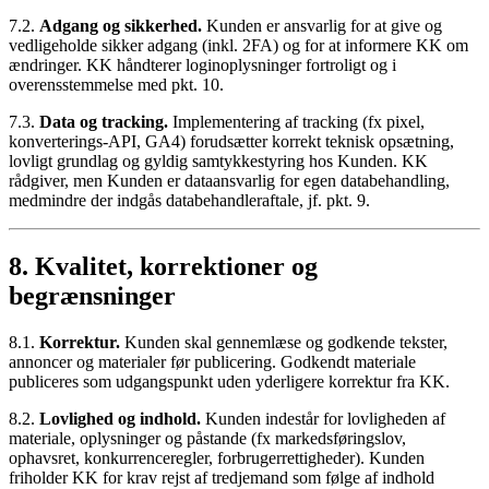
7.2.
Adgang og sikkerhed.
Kunden er ansvarlig for at give og
vedligeholde sikker adgang (inkl. 2FA) og for at informere KK om
ændringer. KK håndterer loginoplysninger fortroligt og i
overensstemmelse med pkt. 10.
7.3.
Data og tracking.
Implementering af tracking (fx pixel,
konverterings-API, GA4) forudsætter korrekt teknisk opsætning,
lovligt grundlag og gyldig samtykkestyring hos Kunden. KK
rådgiver, men Kunden er dataansvarlig for egen databehandling,
medmindre der indgås databehandleraftale, jf. pkt. 9.
8. Kvalitet, korrektioner og
begrænsninger
8.1.
Korrektur.
Kunden skal gennemlæse og godkende tekster,
annoncer og materialer før publicering. Godkendt materiale
publiceres som udgangspunkt uden yderligere korrektur fra KK.
8.2.
Lovlighed og indhold.
Kunden indestår for lovligheden af
materiale, oplysninger og påstande (fx markedsføringslov,
ophavsret, konkurrenceregler, forbrugerrettigheder). Kunden
friholder KK for krav rejst af tredjemand som følge af indhold