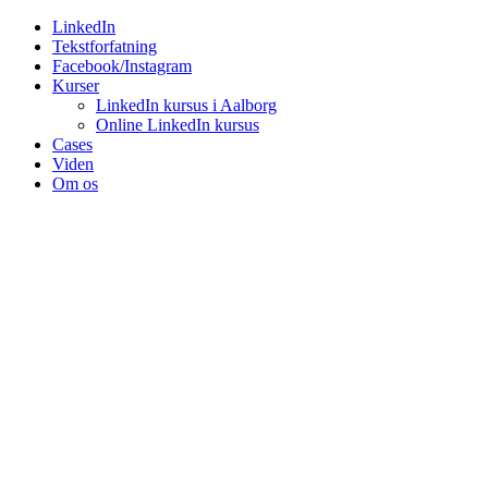
Videre
LinkedIn
til
Tekstforfatning
indhold
Facebook/Instagram
Kurser
LinkedIn kursus i Aalborg
Online LinkedIn kursus
Cases
Viden
Om os