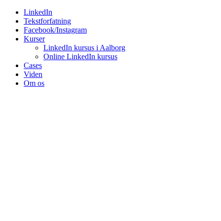
Videre
LinkedIn
til
Tekstforfatning
indhold
Facebook/Instagram
Kurser
LinkedIn kursus i Aalborg
Online LinkedIn kursus
Cases
Viden
Om os