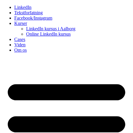
Videre
LinkedIn
til
Tekstforfatning
indhold
Facebook/Instagram
Kurser
LinkedIn kursus i Aalborg
Online LinkedIn kursus
Cases
Viden
Om os